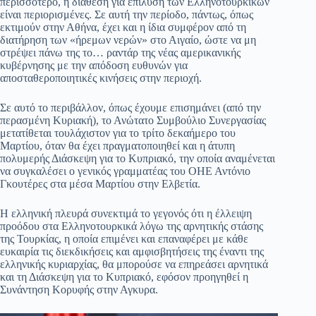
περισσότερο, η διάθεση για επίλυση των Ελληνοτουρκικών
είναι περιορισμένες. Σε αυτή την περίοδο, πάντως, όπως
εκτιμούν στην Αθήνα, έχει και η ίδια συμφέρον από τη
διατήρηση των «ήρεμων νερών» στο Αιγαίο, ώστε να μη
στρέψει πάνω της το… ραντάρ της νέας αμερικανικής
κυβέρνησης με την απόδοση ευθυνών για
αποσταθεροποιητικές κινήσεις στην περιοχή.
Σε αυτό το περιβάλλον, όπως έχουμε επισημάνει (από την
περασμένη Κυριακή), το Ανώτατο Συμβούλιο Συνεργασίας
μετατίθεται τουλάχιστον για το τρίτο δεκαήμερο του
Μαρτίου, όταν θα έχει πραγματοποιηθεί και η άτυπη
πολυμερής Διάσκεψη για το Κυπριακό, την οποία αναμένεται
να συγκαλέσει ο γενικός γραμματέας του ΟΗΕ Αντόνιο
Γκουτέρες στα μέσα Μαρτίου στην Ελβετία.
Η ελληνική πλευρά συνεκτιμά το γεγονός ότι η έλλειψη
προόδου στα Ελληνοτουρκικά λόγω της αρνητικής στάσης
της Τουρκίας, η οποία επιμένει και επαναφέρει με κάθε
ευκαιρία τις διεκδικήσεις και αμφισβητήσεις της έναντι της
ελληνικής κυριαρχίας, θα μπορούσε να επηρεάσει αρνητικά
και τη Διάσκεψη για το Κυπριακό, εφόσον προηγηθεί η
Συνάντηση Κορυφής στην Αγκυρα.