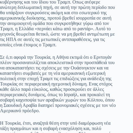
κυβέρνησης και του ίδιου του Τραμπ. Οπως ανέφερε
ανώτερη διπλωματική πηγή, σε αυτή την πρώτη περίοδο που
θα υπάρξουν συγκρούσεις ακόμη και στο εσωτερικό της
αμερικανικής διοίκησης, προτού βρεθεί ισορροπία σε αυτή
την ανομοιογενή ομάδα που συγκροτήθηκε γύρω από τον
Τραμπ, η Ελλάδα «περνάει κάτω από το ραντάρ». Αυτό το
γεγονός θεωρείται θετικό, ώστε να μη βρεθεί αντιμέτωπη με
τις ΗΠΑ σε αυτές τις μετωπικές αντιπαραθέσεις, για τις
οποίες είναι έτοιμος ο Τραμπ.
Σε ό,τι αφορά την Τουρκία, η Αθήνα εκτιμά ότι ο Ερντογάν
πλέον προσανατολίζεται αποκλειστικά στην προσπάθειά του
να αποκαταστήσει τις σχέσεις με την Ουάσινγκτον και να
καταστήσει συμβατές με τη νέα αμερικανική εξωτερική
πολιτική στην εποχή Τραμπ τις επιδιώξεις για ανάδειξη της
Τουρκίας σε περιφερειακή ηγεμονική δύναμη. Ενας στόχος
κάθε άλλο παρά εύκολος, καθώς προσκρούει σε άλλες
περιφερειακές δυνάμεις, όπως το Ισραήλ, και προκαλεί τη
σοβαρή καχυποψία των αραβικών χωρών του Κόλπου, όπου
η Σαουδική Αραβία διατηρεί προνομιακές σχέσεις με τον νέο
Αμερικανό πρόεδρο.
Η Τουρκία, έτσι, αναζητά θέση στην υπό διαμόρφωση νέα
τάξη πραγμάτων και η σοβαρή ενασχόληση και, πολύ