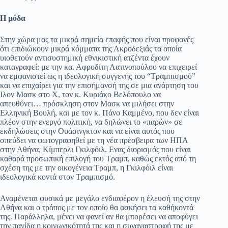
Η μόδα
Στην χώρα μας τα μικρά σημεία επαφής που είναι προφανές
ότι επιδιώκουν μικρά κόμματα της Ακροδεξιάς τα οποία
υιοθετούν αντισυστημική εθνικιστική ατζέντα έχουν
καταγραφεί: με την κα. Αφροδίτη Λατινοπούλου να επιχειρεί
να εμφανιστεί ως η ιδεολογική συγγενής του “Τραμπισμού”
και να επιχαίρει για την επισήμανσή της σε μια ανάρτηση του
Ιλον Μασκ στο Χ, τον κ. Κυριάκο Βελόπουλο να
απευθύνει… πρόσκληση στον Μασκ να μιλήσει στην
Ελληνική Βουλή, και με τον κ. Πάνο Καμμένο, που δεν είναι
πλέον στην ενεργό πολιτική, να δηλώνει το «παρών» σε
εκδηλώσεις στην Ουάσινγκτον και να είναι αυτός που
σπεύδει να φωτογραφηθεί με τη νέα πρέσβειρα των ΗΠΑ
στην Αθήνα, Κίμπερλι Γκιλφόιλ. Ενας διορισμός που είναι
καθαρά προσωπική επιλογή του Τραμπ, καθώς εκτός από τη
σχέση της με την οικογένεια Τραμπ, η Γκιλφόιλ είναι
ιδεολογικά κοντά στον Τραμπισμό.
Αναμένεται φυσικά με μεγάλο ενδιαφέρον η έλευσή της στην
Αθήνα και ο τρόπος με τον οποίο θα ασκήσει τα καθήκοντά
της. Παράλληλα, μένει να φανεί αν θα μπορέσει να αποφύγει
την παγίδα η κοινωνικότητά της και η συναναστροφή της με