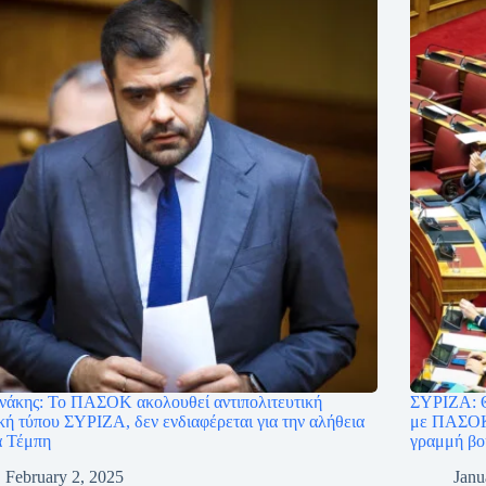
νάκης: Το ΠΑΣΟΚ ακολουθεί αντιπολιτευτική
ΣΥΡΙΖΑ: Θ
κή τύπου ΣΥΡΙΖΑ, δεν ενδιαφέρεται για την αλήθεια
με ΠΑΣΟΚ 
α Τέμπη
γραμμή βο
February 2, 2025
Janu