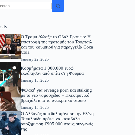
osts
Ο Τραμπ άλλαξε το Οβάλ Γραφείο: Η
επιστροφή της προτομής του Τσόρτσιλ
και του κουμπιού για παραγγελία Coca
Cola
January 22, 2025
Κοσμήματα 1.000.000 ευρώ
εκλάπησαν από σπίτι στη Φούρκα
January 15, 2025
Φυλακή για revenge porn και stalking
με το νέο νομοσχέδιο – Ηλεκτρονικό
βραχιόλι από το ανακριτικό στάδιο
January 15, 2025
Ο Αλβανός που δολοφόνησε την Ελένη
Τοπαλούδη πρέπει να καταβάλει
αποζημίωση €905.000 στους συγγενείς
της