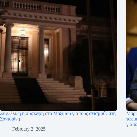
Σε εξέλιξη η σύσκεψη στο Μαξίμου για τους σεισμούς στη
Μαρι
Σαντορίνη
τακτι
για τ
February 2, 2025