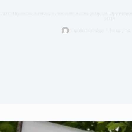
ΠΟΥ: Περικοπές δαπανών ανακοίνωσε ο επικεφαλής του Οργανισμο
ΗΠΑ
Ομάδα Σύνταξης
January 24,