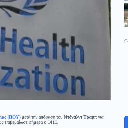
C
είας (ΠΟΥ)
μετά την απόφαση του
Ντόναλντ Τραμπ
για
πως επιβεβαίωσε σήμερα ο ΟΗΕ.