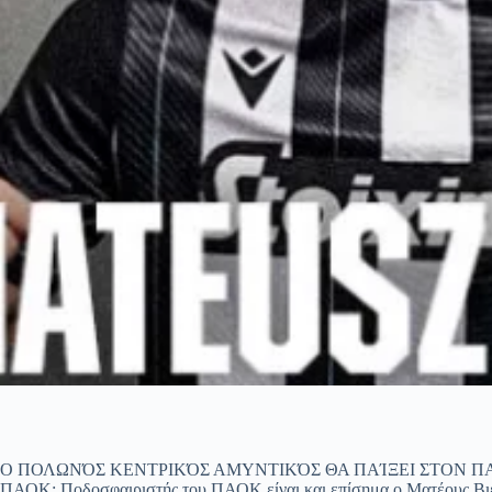
Ο ΠΟΛΩΝΌΣ ΚΕΝΤΡΙΚΌΣ ΑΜΥΝΤΙΚΌΣ ΘΑ ΠΑΊΞΕΙ ΣΤΟΝ Π
ΠΑΟΚ: Ποδοσφαιριστής του ΠΑΟΚ είναι και επίσημα ο Ματέους Βι