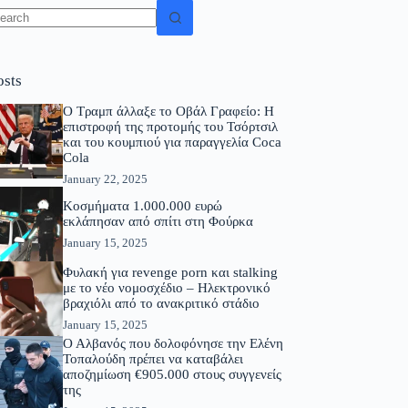
osts
Ο Τραμπ άλλαξε το Οβάλ Γραφείο: Η
επιστροφή της προτομής του Τσόρτσιλ
και του κουμπιού για παραγγελία Coca
Cola
January 22, 2025
Κοσμήματα 1.000.000 ευρώ
εκλάπησαν από σπίτι στη Φούρκα
January 15, 2025
Φυλακή για revenge porn και stalking
με το νέο νομοσχέδιο – Ηλεκτρονικό
βραχιόλι από το ανακριτικό στάδιο
January 15, 2025
Ο Αλβανός που δολοφόνησε την Ελένη
Τοπαλούδη πρέπει να καταβάλει
αποζημίωση €905.000 στους συγγενείς
της