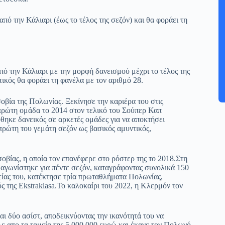
 την Κάλιαρι (έως το τέλος της σεζόν) και θα φοράει τη
την Κάλιαρι με την μορφή δανεισμού μέχρι το τέλος της
ικός θα φοράει τη φανέλα με τον αριθμό 28.
βία της Πολωνίας. Ξεκίνησε την καριέρα του στις
 πρώτη ομάδα το 2014 στον τελικό του Σούπερ Καπ
θηκε δανεικός σε αρκετές ομάδες για να αποκτήσει
πρώτη του γεμάτη σεζόν ως βασικός αμυντικός,
οβίας, η οποία τον επανέφερε στο ρόστερ της το 2018.Στη
 αγωνίστηκε για πέντε σεζόν, καταγράφοντας συνολικά 150
τείας του, κατέκτησε τρία πρωταθλήματα Πολωνίας,
ς της Ekstraklasa.Το καλοκαίρι του 2022, η Κλερμόν τον
και δύο ασίστ, αποδεικνύοντας την ικανότητά του να
ε απο τα ταμεία της 5.000.000 ευρώ και έκανε τον Πολωνό