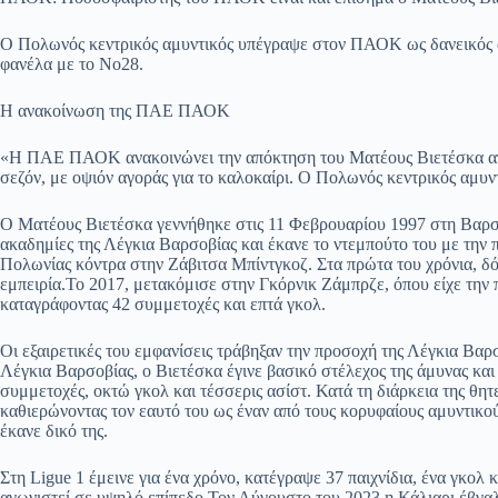
Ο Πολωνός κεντρικός αμυντικός υπέγραψε στον ΠΑΟΚ ως δανεικός από
φανέλα με το Νο28.
Η ανακοίνωση της ΠΑΕ ΠΑΟΚ
«Η ΠΑΕ ΠΑΟΚ ανακοινώνει την απόκτηση του Ματέους Βιετέσκα από 
σεζόν, με οψιόν αγοράς για το καλοκαίρι. Ο Πολωνός κεντρικός αμυντ
Ο Ματέους Βιετέσκα γεννήθηκε στις 11 Φεβρουαρίου 1997 στη Βαρσο
ακαδημίες της Λέγκια Βαρσοβίας και έκανε το ντεμπούτο του με την
Πολωνίας κόντρα στην Ζάβιτσα Μπίντγκοζ. Στα πρώτα του χρόνια, δό
εμπειρία.Το 2017, μετακόμισε στην Γκόρνικ Ζάμπρζε, όπου είχε την 
καταγράφοντας 42 συμμετοχές και επτά γκολ.
Οι εξαιρετικές του εμφανίσεις τράβηξαν την προσοχή της Λέγκια Βαρσ
Λέγκια Βαρσοβίας, ο Βιετέσκα έγινε βασικό στέλεχος της άμυνας και
συμμετοχές, οκτώ γκολ και τέσσερις ασίστ. Κατά τη διάρκεια της θη
καθιερώνοντας τον εαυτό του ως έναν από τους κορυφαίους αμυντικού
έκανε δικό της.
Στη Ligue 1 έμεινε για ένα χρόνο, κατέγραψε 37 παιχνίδια, ένα γκολ 
αγωνιστεί σε υψηλό επίπεδο.Τον Αύγουστο του 2023 η Κάλιαρι έβγαλ