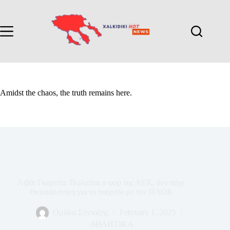
Amidst the chaos, the truth remains here.
Λιβάι Γκαρσία: Πωλείται ο φορ της ΑΕΚ, δεν πήγε
Θεσσαλονίκη για το παιχνίδι με τον ΠΑΟΚ
Ομάδα Σύνταξης
February 1, 2025
ΑΘΛΗΤΙΚΑ