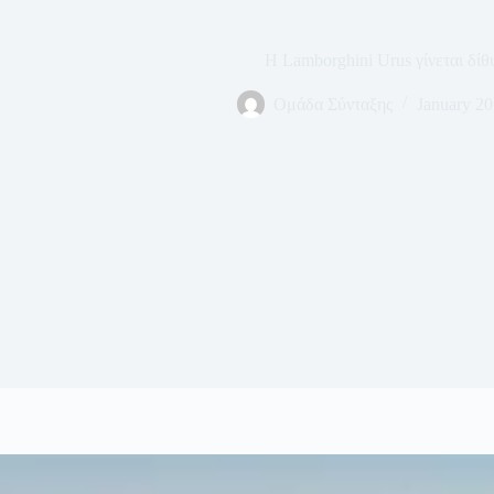
Η Lamborghini Urus γίνεται δίθ
Ομάδα Σύνταξης
January 20