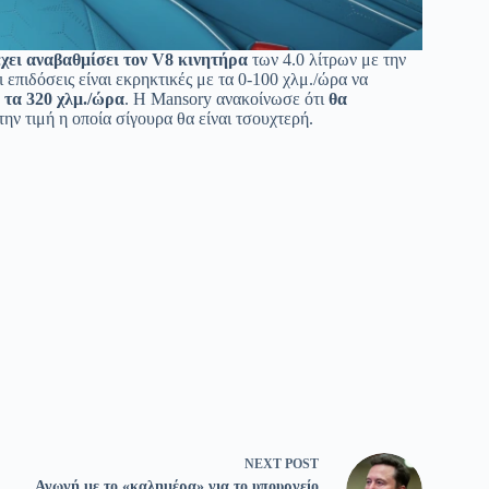
έχει αναβαθμίσει τον V8 κινητήρα
των 4.0 λίτρων με την
ι επιδόσεις είναι εκρηκτικές με τα 0-100 χλμ./ώρα να
 τα 320 χλμ./ώρα
. Η Mansory ανακοίνωσε ότι
θα
ην τιμή η οποία σίγουρα θα είναι τσουχτερή.
NEXT
POST
Αγωγή με το «καλημέρα» για το υπουργείο