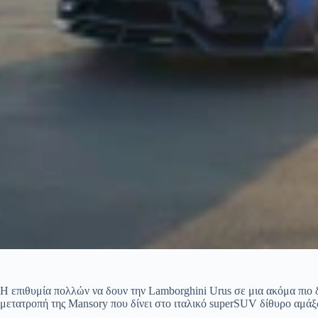
Η επιθυμία πολλών να δουν την Lamborghini Urus σε μια ακόμα πιο 
μετατροπή της Mansory που δίνει στο ιταλικό superSUV δίθυρο αμά