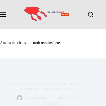
Amidst the chaos, the truth remains here.
Ανδρουλάκης στο TikTok: Η Ελλάδα της Ν.Δ. είναι η
Ελλάδα των ισχυρών ολιγοπωλίων
Ομάδα Σύνταξης
January 21, 2025
ΠΟΛΙΤΙΚΗ